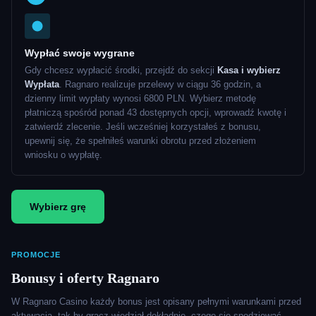
Wypłać swoje wygrane
Gdy chcesz wypłacić środki, przejdź do sekcji
Kasa i wybierz
Wypłata
. Ragnaro realizuje przelewy w ciągu 36 godzin, a
dzienny limit wypłaty wynosi 6800 PLN. Wybierz metodę
płatniczą spośród ponad 43 dostępnych opcji, wprowadź kwotę i
zatwierdź zlecenie. Jeśli wcześniej korzystałeś z bonusu,
upewnij się, że spełniłeś warunki obrotu przed złożeniem
wniosku o wypłatę.
Wybierz grę
PROMOCJE
Bonusy i oferty Ragnaro
W Ragnaro Casino każdy bonus jest opisany pełnymi warunkami przed
aktywacją, tak by gracz wiedział dokładnie, czego się spodziewać.