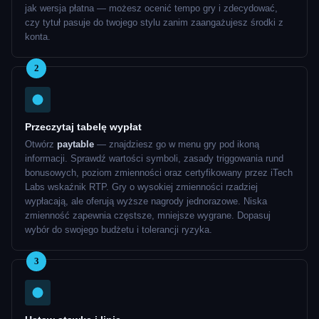
jak wersja płatna — możesz ocenić tempo gry i zdecydować,
czy tytuł pasuje do twojego stylu zanim zaangażujesz środki z
konta.
2
Przeczytaj tabelę wypłat
Otwórz
paytable
— znajdziesz go w menu gry pod ikoną
informacji. Sprawdź wartości symboli, zasady triggowania rund
bonusowych, poziom zmienności oraz certyfikowany przez iTech
Labs wskaźnik RTP. Gry o wysokiej zmienności rzadziej
wypłacają, ale oferują wyższe nagrody jednorazowe. Niska
zmienność zapewnia częstsze, mniejsze wygrane. Dopasuj
wybór do swojego budżetu i tolerancji ryzyka.
3