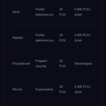
Wpłat
Portfel
20
6 800 PLN /
natyc
Skrill
elektroniczny
PLN
dzień
Wypła
12 go
Wpłat
Portfel
20
6 800 PLN /
natyc
Neteller
elektroniczny
PLN
dzień
Wypła
12 go
Wpłat
Prepaid /
20
natyc
Paysafecard
Niedostępna
voucher
PLN
Wypła
brak
Wpłat
20
6 800 PLN /
30 min
Bitcoin
Kryptowaluta
PLN
dzień
Wypła
24 go