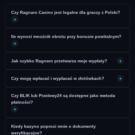
Czy Ragnaro Casino jest legalne dla graczy z Polski?
+
Ile wynosi mnożnik obrotu przy bonusie powitalnym?
+
+
Jak szybko Ragnaro przetwarza moje wypłaty?
+
Czy mogę wpłacać i wypłacać w złotówkach?
Czy BLIK lub Przelewy24 są dostępne jako metoda
płatności?
+
Kiedy kasyno poprosi mnie o dokumenty
weryfikacyjne?