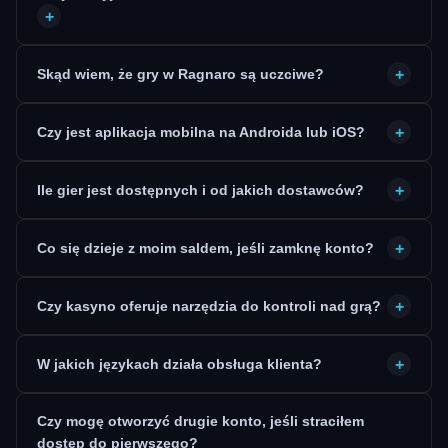
+
+
Skąd wiem, że gry w Ragnaro są uczciwe?
+
Czy jest aplikacja mobilna na Androida lub iOS?
+
Ile gier jest dostępnych i od jakich dostawców?
+
Co się dzieje z moim saldem, jeśli zamknę konto?
+
Czy kasyno oferuje narzędzia do kontroli nad grą?
+
W jakich językach działa obsługa klienta?
Czy mogę otworzyć drugie konto, jeśli straciłem
dostęp do pierwszego?