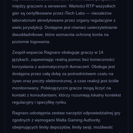
między graczem a serwerem. Wartości RTP wszystkich
gier są certyfikowane przez iTech Labs — niezależne
laboratorium akredytowane przez organy regulacyjne z
wielu jurysdykcji. Dostępne jest również uwierzytelnianie
dwuskładnikowe, które wzmacnia ochronę konta na
poziomie logowania.
Zespół wsparcia Ragnaro obsługuje graczy w 14
językach, zapewniając realną pomoc bez konieczności
korzystania z automatycznych tłumaczeń. Obsługa jest
dostępna przez całą dobę za pośrednictwem czatu na
żywo oraz poczty elektronicznej, a czas reakcji jest ściśle
monitorowany. Polskojęzyczni gracze mogą liczyć na
kontakt z konsultantami, którzy rozumieją lokalny kontekst
regulacyjny i specyfikę rynku.
Ragnaro udostępnia zestaw narzędzi odpowiedzialnej gry
zgodnych z wymogami Malta Gaming Authority,
obejmujących limity depozytów, limity sesji, możliwość