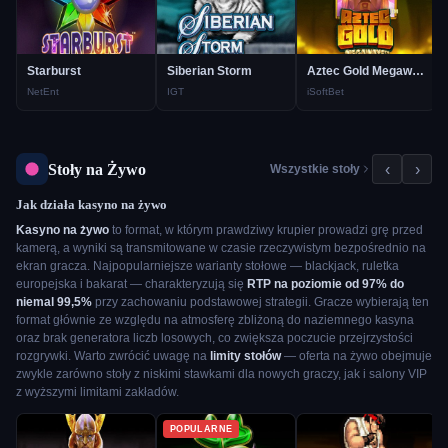
Starburst
Siberian Storm
Aztec Gold Megaways
NetEnt
IGT
iSoftBet
Stoły na Żywo
‹
›
Wszystkie stoły
Jak działa kasyno na żywo
Kasyno na żywo
to format, w którym prawdziwy krupier prowadzi grę przed
kamerą, a wyniki są transmitowane w czasie rzeczywistym bezpośrednio na
ekran gracza. Najpopularniejsze warianty stołowe — blackjack, ruletka
europejska i bakarat — charakteryzują się
RTP na poziomie od 97% do
niemal 99,5%
przy zachowaniu podstawowej strategii. Gracze wybierają ten
format głównie ze względu na atmosferę zbliżoną do naziemnego kasyna
oraz brak generatora liczb losowych, co zwiększa poczucie przejrzystości
rozgrywki. Warto zwrócić uwagę na
limity stołów
— oferta na żywo obejmuje
zwykle zarówno stoły z niskimi stawkami dla nowych graczy, jak i salony VIP
z wyższymi limitami zakładów.
POPULARNE