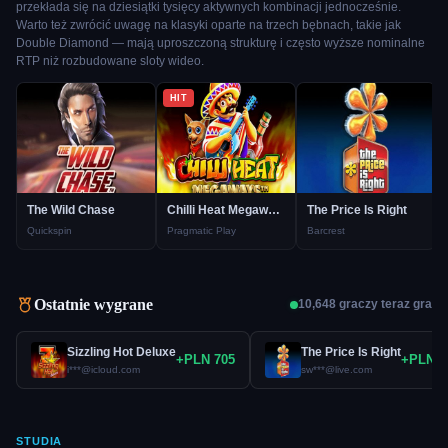
przekłada się na dziesiątki tysięcy aktywnych kombinacji jednocześnie.
Warto też zwrócić uwagę na klasyki oparte na trzech bębnach, takie jak
Double Diamond — mają uproszczoną strukturę i często wyższe nominalne
RTP niż rozbudowane sloty wideo.
HIT
The Wild Chase
Chilli Heat Megaways
The Price Is Right
Quickspin
Pragmatic Play
Barcrest
Ostatnie wygrane
10,648 graczy teraz gra
Sizzling Hot Deluxe
The Price Is Right
+PLN 705
+PLN 1
i***@icloud.com
sw***@live.com
STUDIA