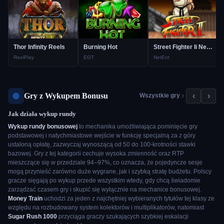
Thor Infinity Reels
Burning Hot
Street Fighter Ii Netent
ReelPlay
EGT
NetEnt
Gry z Wykupem Bonusu
‹
›
Wszystkie gry
Jak działa wykup rundy
Wykup rundy bonusowej
to mechanika umożliwiająca pominięcie gry
podstawowej i natychmiastowe wejście w funkcję specjalną za z góry
ustaloną opłatę, zazwyczaj wynoszącą od 50 do 100-krotności stawki
bazowej. Gry z tej kategorii cechuje wysoka zmienność oraz RTP
mieszczące się w przedziale 94–97%, co oznacza, że pojedyncze sesje
mogą przynieść zarówno duże wygrane, jak i szybką stratę budżetu. Polscy
gracze sięgają po wykup przede wszystkim wtedy, gdy chcą świadomie
zarządzać czasem gry i skupić się wyłącznie na mechanice bonusowej.
Money Train
uchodzi za jeden z najchętniej wybieranych tytułów tej klasy ze
względu na rozbudowany system kolektorów i multiplikatorów, natomiast
Sugar Rush 1000
przyciąga graczy szukających szybkiej eskalacji