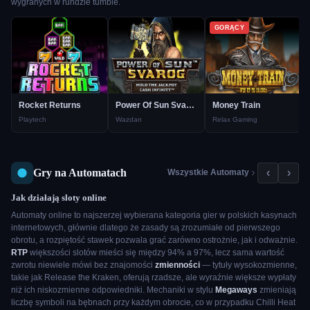
wygranych w rundzie tumble.
GORĄCY
Rocket Returns
Power Of Sun Svarog
Money Train
Playtech
Wazdan
Relax Gaming
Gry na Automatach
‹
›
Wszystkie Automaty
Jak działają sloty online
Automaty online to najszerzej wybierana kategoria gier w polskich kasynach
internetowych, głównie dlatego że zasady są zrozumiałe od pierwszego
obrotu, a rozpiętość stawek pozwala grać zarówno ostrożnie, jak i odważnie.
RTP
większości slotów mieści się między 94% a 97%, lecz sama wartość
zwrotu niewiele mówi bez znajomości
zmienności
— tytuły wysokozmienne,
takie jak Release the Kraken, oferują rzadsze, ale wyraźnie większe wypłaty
niż ich niskozmienne odpowiedniki. Mechaniki w stylu
Megaways
zmieniają
liczbę symboli na bębnach przy każdym obrocie, co w przypadku Chilli Heat