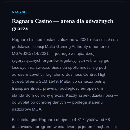
KASYNO
Ragnaro Casino — arena dla odważnych
graczy
Ragnaro Limited zostało założone w 2021 roku i działa na
podstawie licencji Malta Gaming Authority o numerze
MGA/B2C/714/2021 — jednego z najbardziej
rygorystycznych organów regulacyjnych w branży gier
losowych na świecie. Siedziba spółki mieści się pod
adresem Level 3, Tagliaferro Business Centre, High
Street, Sliema SLM 1549, Malta, co oznacza pełną
transparentność prawną i podległość europejskim
standardom ochrony gracza. Każdy aspekt działalności —
od wypłat po ochronę danych — podlega stałemu
nadzorowi MGA.
Biblioteka gier Ragnaro obejmuje 4 317 tytułów od 68
dostawców oprogramowania, tworząc jeden z najbardziej