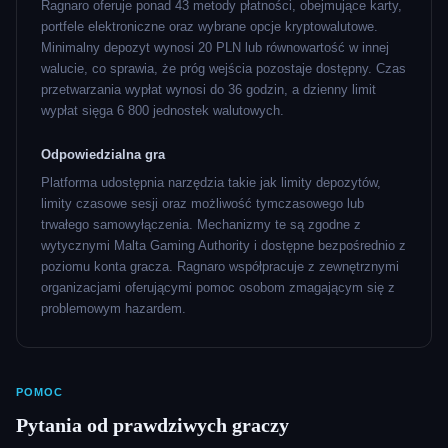
Ragnaro oferuje ponad 43 metody płatności, obejmujące karty,
portfele elektroniczne oraz wybrane opcje kryptowalutowe.
Minimalny depozyt wynosi 20 PLN lub równowartość w innej
walucie, co sprawia, że próg wejścia pozostaje dostępny. Czas
przetwarzania wypłat wynosi do 36 godzin, a dzienny limit
wypłat sięga 6 800 jednostek walutowych.
Odpowiedzialna gra
Platforma udostępnia narzędzia takie jak limity depozytów,
limity czasowe sesji oraz możliwość tymczasowego lub
trwałego samowyłączenia. Mechanizmy te są zgodne z
wytycznymi Malta Gaming Authority i dostępne bezpośrednio z
poziomu konta gracza. Ragnaro współpracuje z zewnętrznymi
organizacjami oferującymi pomoc osobom zmagającym się z
problemowym hazardem.
POMOC
Pytania od prawdziwych graczy